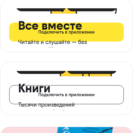
399 ₽ в мес
21 ₽ в день
Все вместе
Подключить в приложении
Читайте и слушайте — без
ограничений*
299 ₽ в мес
14 ₽ в день
Книги
Подключить в приложении
Тысячи произведений
с доступом офлайн