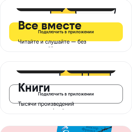
399 ₽ в мес
21 ₽ в день
Все вместе
Подключить в приложении
Читайте и слушайте — без
ограничений*
299 ₽ в мес
14 ₽ в день
Книги
Подключить в приложении
Тысячи произведений
с доступом офлайн