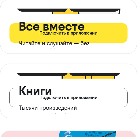
399 ₽ в мес
21 ₽ в день
Все вместе
Подключить в приложении
Читайте и слушайте — без
ограничений*
299 ₽ в мес
14 ₽ в день
Книги
Подключить в приложении
Тысячи произведений
с доступом офлайн