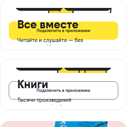
399 ₽ в мес
21 ₽ в день
Все вместе
Подключить в приложении
Читайте и слушайте — без
ограничений*
299 ₽ в мес
14 ₽ в день
Книги
Подключить в приложении
Тысячи произведений
с доступом офлайн