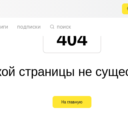
иги
подписки
поиск
404
кой страницы не суще
На главную