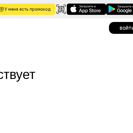
У меня есть промокод
войт
ствует