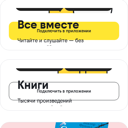
399 ₽ в мес
21 ₽ в день
Все вместе
Подключить в приложении
Читайте и слушайте — без
ограничений*
299 ₽ в мес
14 ₽ в день
Книги
Подключить в приложении
Тысячи произведений
с доступом офлайн