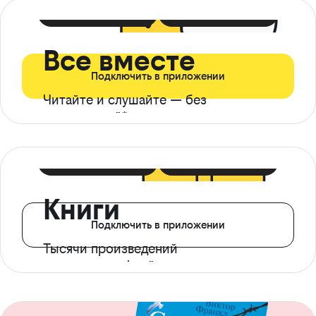
399 ₽ в мес
21 ₽ в день
Все вместе
Подключить в приложении
Читайте и слушайте — без
ограничений*
299 ₽ в мес
14 ₽ в день
Книги
Подключить в приложении
Тысячи произведений
с доступом офлайн