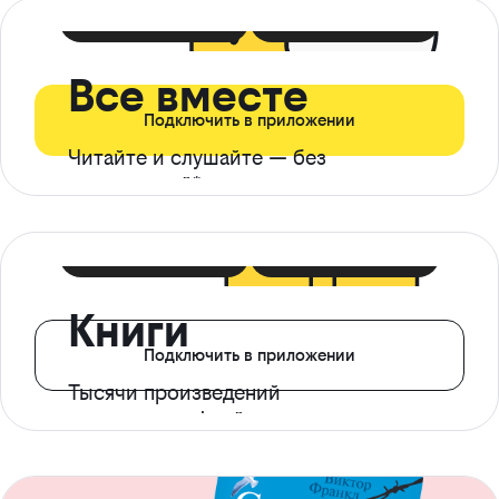
399 ₽ в мес
21 ₽ в день
Все вместе
Подключить в приложении
Читайте и слушайте — без
ограничений*
299 ₽ в мес
14 ₽ в день
Книги
Подключить в приложении
Тысячи произведений
с доступом офлайн