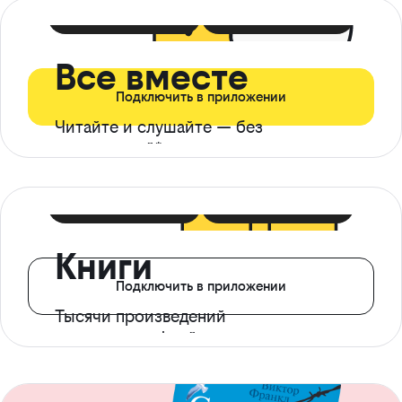
399 ₽ в мес
21 ₽ в день
Все вместе
Подключить в приложении
Читайте и слушайте — без
ограничений*
299 ₽ в мес
14 ₽ в день
Книги
Подключить в приложении
Тысячи произведений
с доступом офлайн