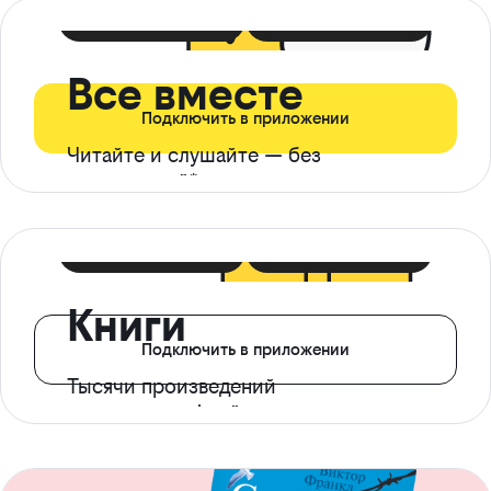
399 ₽ в мес
21 ₽ в день
Все вместе
Подключить в приложении
Читайте и слушайте — без
ограничений*
299 ₽ в мес
14 ₽ в день
Книги
Подключить в приложении
Тысячи произведений
с доступом офлайн