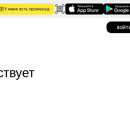
У меня есть промокод
войт
ствует