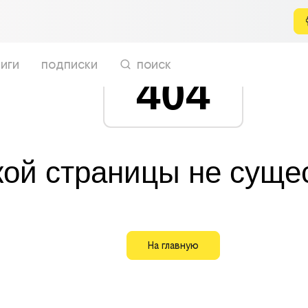
иги
подписки
поиск
404
кой страницы не суще
На главную