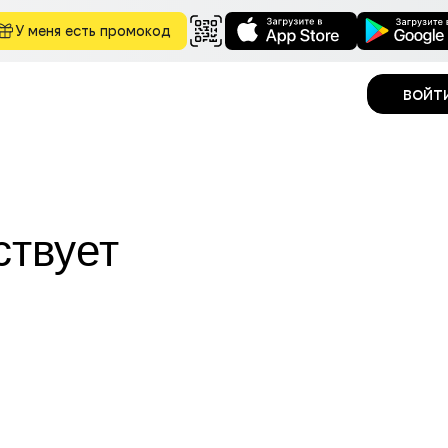
У меня есть промокод
войт
ствует