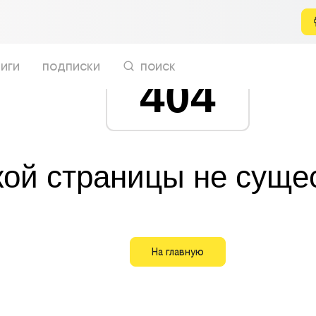
иги
подписки
поиск
404
кой страницы не суще
На главную