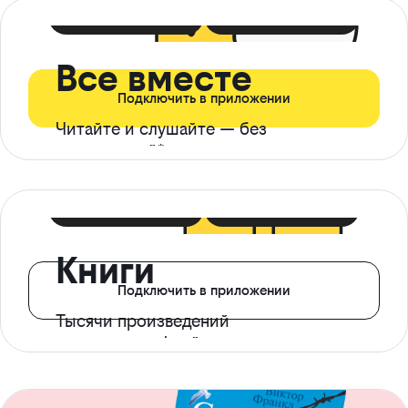
399 ₽ в мес
21 ₽ в день
Все вместе
Подключить в приложении
Читайте и слушайте — без
ограничений*
299 ₽ в мес
14 ₽ в день
Книги
Подключить в приложении
Тысячи произведений
с доступом офлайн