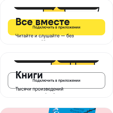
399 ₽ в мес
21 ₽ в день
Все вместе
Подключить в приложении
Читайте и слушайте — без
ограничений*
299 ₽ в мес
14 ₽ в день
Книги
Подключить в приложении
Тысячи произведений
с доступом офлайн