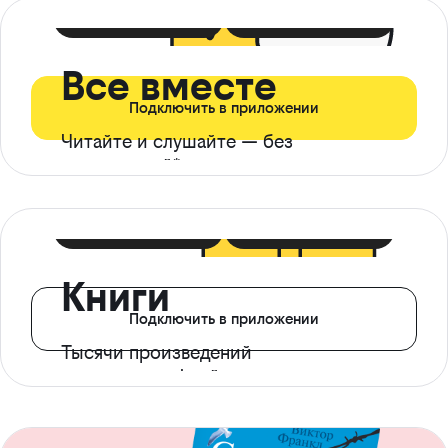
399 ₽ в мес
21 ₽ в день
Все вместе
Подключить в приложении
Читайте и слушайте — без
ограничений*
299 ₽ в мес
14 ₽ в день
Книги
Подключить в приложении
Тысячи произведений
с доступом офлайн