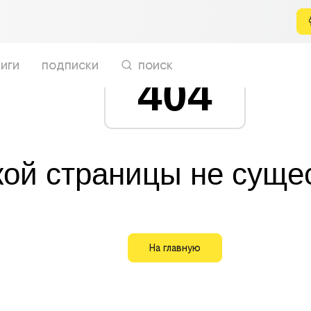
иги
подписки
поиск
404
кой страницы не суще
На главную