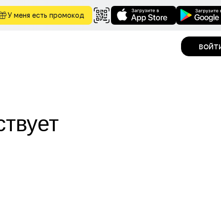
У меня есть промокод
войт
ствует