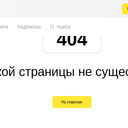
иги
подписки
поиск
404
кой страницы не суще
На главную