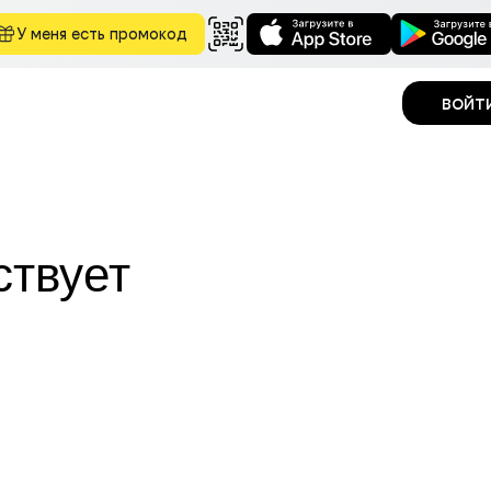
У меня есть промокод
войт
ствует