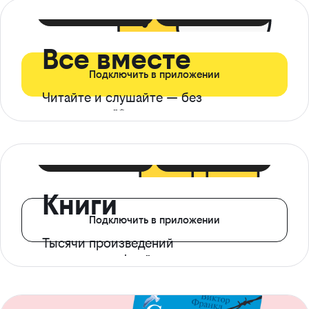
399 ₽ в мес
21 ₽ в день
Все вместе
Подключить в приложении
Читайте и слушайте — без
ограничений*
299 ₽ в мес
14 ₽ в день
Книги
Подключить в приложении
Тысячи произведений
с доступом офлайн