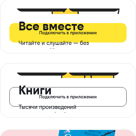
399 ₽ в мес
21 ₽ в день
Все вместе
Подключить в приложении
Читайте и слушайте — без
ограничений*
299 ₽ в мес
14 ₽ в день
Книги
Подключить в приложении
Тысячи произведений
с доступом офлайн