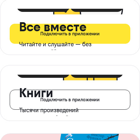
399 ₽ в мес
21 ₽ в день
Все вместе
Подключить в приложении
Читайте и слушайте — без
ограничений*
299 ₽ в мес
14 ₽ в день
Книги
Подключить в приложении
Тысячи произведений
с доступом офлайн