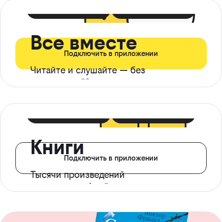
399 ₽ в мес
21 ₽ в день
Все вместе
Подключить в приложении
Читайте и слушайте — без
ограничений*
299 ₽ в мес
14 ₽ в день
Книги
Подключить в приложении
Тысячи произведений
с доступом офлайн