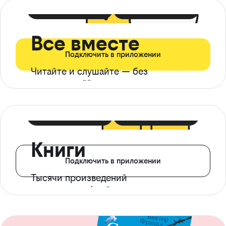
399 ₽ в мес
21 ₽ в день
Все вместе
Подключить в приложении
Читайте и слушайте — без
ограничений*
299 ₽ в мес
14 ₽ в день
Книги
Подключить в приложении
Тысячи произведений
с доступом офлайн