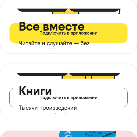
399 ₽ в мес
21 ₽ в день
Все вместе
Подключить в приложении
Читайте и слушайте — без
ограничений*
299 ₽ в мес
14 ₽ в день
Книги
Подключить в приложении
Тысячи произведений
с доступом офлайн