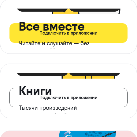
399 ₽ в мес
21 ₽ в день
Все вместе
Подключить в приложении
Читайте и слушайте — без
ограничений*
299 ₽ в мес
14 ₽ в день
Книги
Подключить в приложении
Тысячи произведений
с доступом офлайн