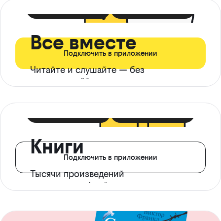
399 ₽ в мес
21 ₽ в день
Все вместе
Подключить в приложении
Читайте и слушайте — без
ограничений*
299 ₽ в мес
14 ₽ в день
Книги
Подключить в приложении
Тысячи произведений
с доступом офлайн