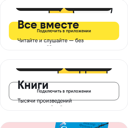
399 ₽ в мес
21 ₽ в день
Все вместе
Подключить в приложении
Читайте и слушайте — без
ограничений*
299 ₽ в мес
14 ₽ в день
Книги
Подключить в приложении
Тысячи произведений
с доступом офлайн