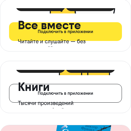
399 ₽ в мес
21 ₽ в день
Все вместе
Подключить в приложении
Читайте и слушайте — без
ограничений*
299 ₽ в мес
14 ₽ в день
Книги
Подключить в приложении
Тысячи произведений
с доступом офлайн