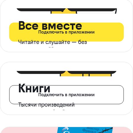
399 ₽ в мес
21 ₽ в день
Все вместе
Подключить в приложении
Читайте и слушайте — без
ограничений*
299 ₽ в мес
14 ₽ в день
Книги
Подключить в приложении
Тысячи произведений
с доступом офлайн