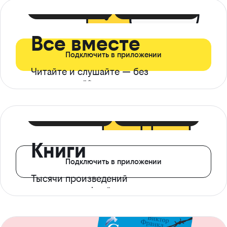
399 ₽ в мес
21 ₽ в день
Все вместе
Подключить в приложении
Читайте и слушайте — без
ограничений*
299 ₽ в мес
14 ₽ в день
Книги
Подключить в приложении
Тысячи произведений
с доступом офлайн