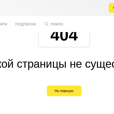
иги
подписки
поиск
404
кой страницы не суще
На главную