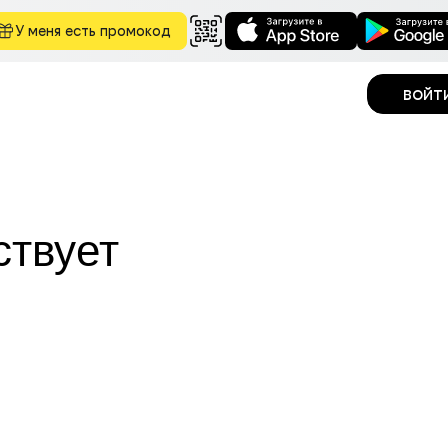
У меня есть промокод
войт
ствует