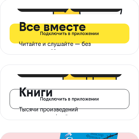
399 ₽ в мес
21 ₽ в день
Все вместе
Подключить в приложении
Читайте и слушайте — без
ограничений*
299 ₽ в мес
14 ₽ в день
Книги
Подключить в приложении
Тысячи произведений
с доступом офлайн