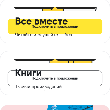
399 ₽ в мес
21 ₽ в день
Все вместе
Подключить в приложении
Читайте и слушайте — без
ограничений*
299 ₽ в мес
14 ₽ в день
Книги
Подключить в приложении
Тысячи произведений
с доступом офлайн