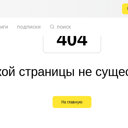
иги
подписки
поиск
404
кой страницы не суще
На главную