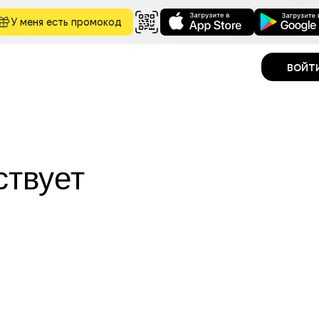
У меня есть промокод
войт
ствует