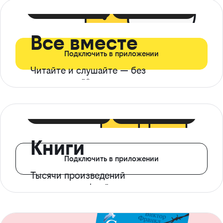
399 ₽ в мес
21 ₽ в день
Все вместе
Подключить в приложении
Читайте и слушайте — без
ограничений*
299 ₽ в мес
14 ₽ в день
Книги
Подключить в приложении
Тысячи произведений
с доступом офлайн