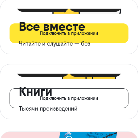
399 ₽ в мес
21 ₽ в день
Все вместе
Подключить в приложении
Читайте и слушайте — без
ограничений*
299 ₽ в мес
14 ₽ в день
Книги
Подключить в приложении
Тысячи произведений
с доступом офлайн