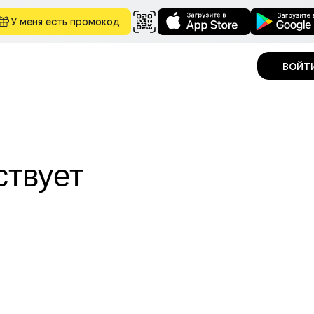
У меня есть промокод
войт
ствует