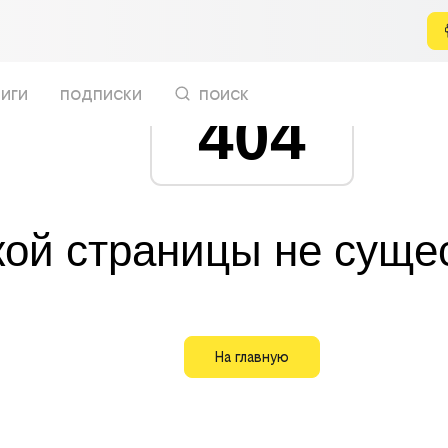
иги
подписки
поиск
404
кой страницы не суще
На главную