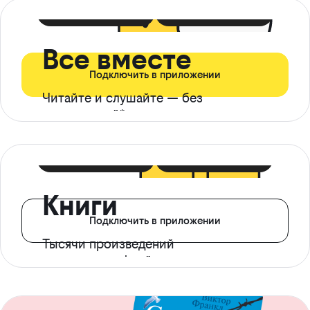
399 ₽ в мес
21 ₽ в день
Все вместе
Подключить в приложении
Читайте и слушайте — без
ограничений*
299 ₽ в мес
14 ₽ в день
Книги
Подключить в приложении
Тысячи произведений
с доступом офлайн