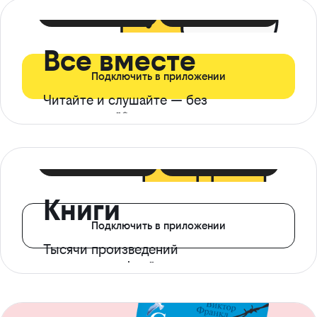
399 ₽ в мес
21 ₽ в день
Все вместе
Подключить в приложении
Читайте и слушайте — без
ограничений*
299 ₽ в мес
14 ₽ в день
Книги
Подключить в приложении
Тысячи произведений
с доступом офлайн