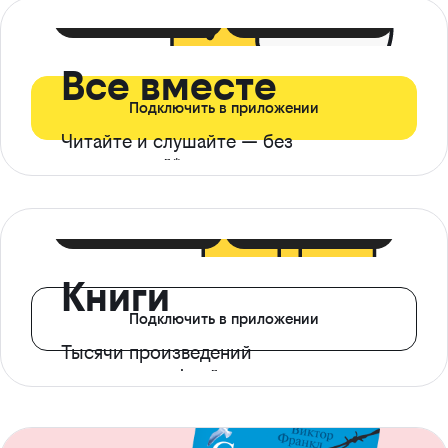
399 ₽ в мес
21 ₽ в день
Все вместе
Подключить в приложении
Читайте и слушайте — без
ограничений*
299 ₽ в мес
14 ₽ в день
Книги
Подключить в приложении
Тысячи произведений
с доступом офлайн