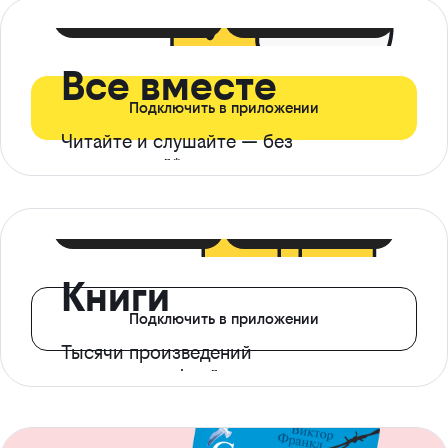
399 ₽ в мес
21 ₽ в день
Все вместе
Подключить в приложении
Читайте и слушайте — без
ограничений*
299 ₽ в мес
14 ₽ в день
Книги
Подключить в приложении
Тысячи произведений
с доступом офлайн