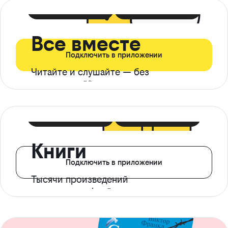
399 ₽ в мес
21 ₽ в день
Все вместе
Подключить в приложении
Читайте и слушайте — без
ограничений*
299 ₽ в мес
14 ₽ в день
Книги
Подключить в приложении
Тысячи произведений
с доступом офлайн