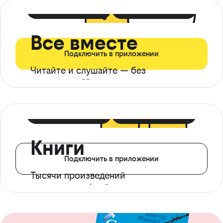
399 ₽ в мес
21 ₽ в день
Все вместе
Подключить в приложении
Читайте и слушайте — без
ограничений*
299 ₽ в мес
14 ₽ в день
Книги
Подключить в приложении
Тысячи произведений
с доступом офлайн