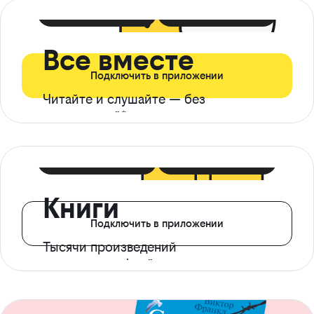
399 ₽ в мес
21 ₽ в день
Все вместе
Подключить в приложении
Читайте и слушайте — без
ограничений*
299 ₽ в мес
14 ₽ в день
Книги
Подключить в приложении
Тысячи произведений
с доступом офлайн