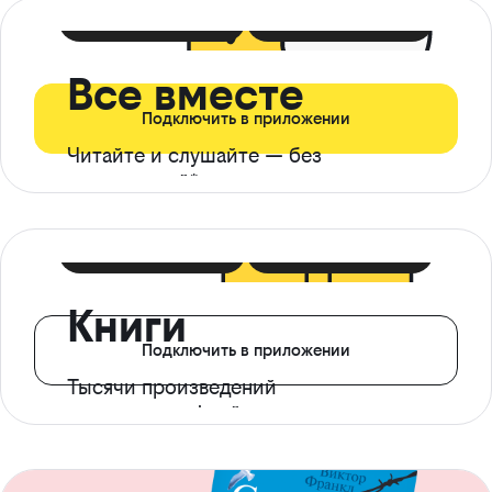
399 ₽ в мес
21 ₽ в день
Все вместе
Подключить в приложении
Читайте и слушайте — без
ограничений*
299 ₽ в мес
14 ₽ в день
Книги
Подключить в приложении
Тысячи произведений
с доступом офлайн