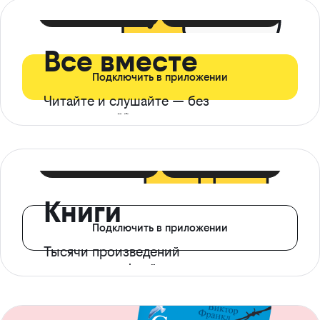
399 ₽ в мес
21 ₽ в день
Все вместе
Подключить в приложении
Читайте и слушайте — без
ограничений*
299 ₽ в мес
14 ₽ в день
Книги
Подключить в приложении
Тысячи произведений
с доступом офлайн