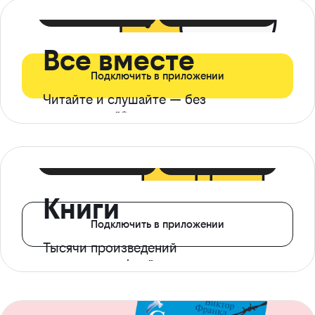
399 ₽ в мес
21 ₽ в день
Все вместе
Подключить в приложении
Читайте и слушайте — без
ограничений*
299 ₽ в мес
14 ₽ в день
Книги
Подключить в приложении
Тысячи произведений
с доступом офлайн