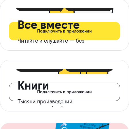
399 ₽ в мес
21 ₽ в день
Все вместе
Подключить в приложении
Читайте и слушайте — без
ограничений*
299 ₽ в мес
14 ₽ в день
Книги
Подключить в приложении
Тысячи произведений
с доступом офлайн