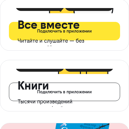
399 ₽ в мес
21 ₽ в день
Все вместе
Подключить в приложении
Читайте и слушайте — без
ограничений*
299 ₽ в мес
14 ₽ в день
Книги
Подключить в приложении
Тысячи произведений
с доступом офлайн