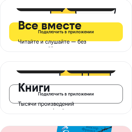
399 ₽ в мес
21 ₽ в день
Все вместе
Подключить в приложении
Читайте и слушайте — без
ограничений*
299 ₽ в мес
14 ₽ в день
Книги
Подключить в приложении
Тысячи произведений
с доступом офлайн